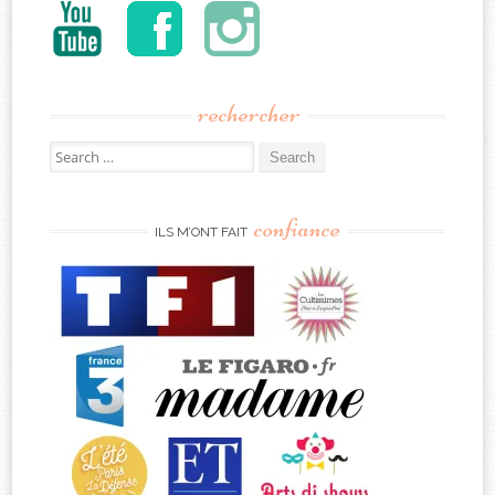
rechercher
Search
for:
confiance
ILS M’ONT FAIT