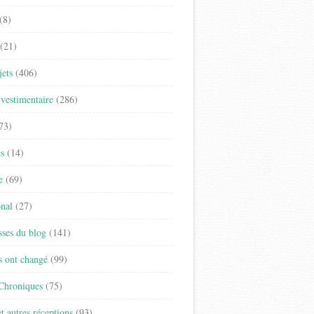
(8)
(21)
jets
(406)
vestimentaire
(286)
73)
es
(14)
e
(69)
onal
(27)
sses du blog
(141)
s ont changé
(99)
 Chroniques
(75)
t autres réceptions
(93)