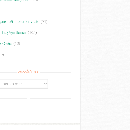
)
eçons d'étiquette en vidéo
(71)
n lady/gentleman
(105)
& Opéra
(12)
0)
archives