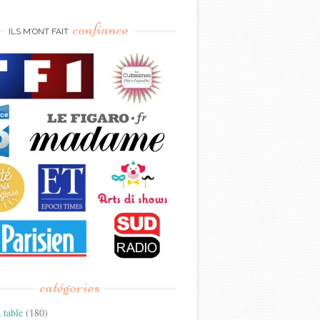
confiance
ILS M’ONT FAIT
catégories
 table
(180)