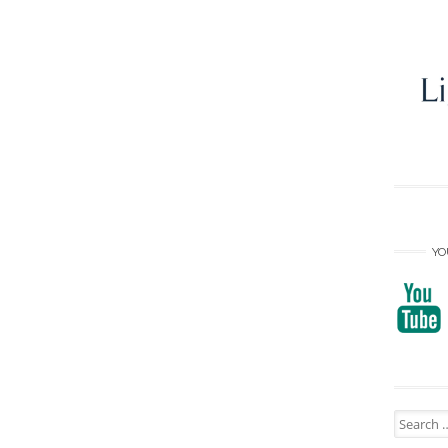
YO
Search
for: