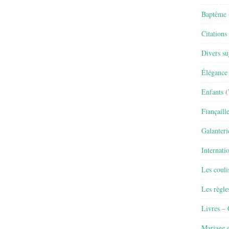
Baptême
Citations
Divers su
Élégance 
Enfants
(
Fiançaill
Galanteri
Internati
Les couli
Les règle
Livres –
Mariage e