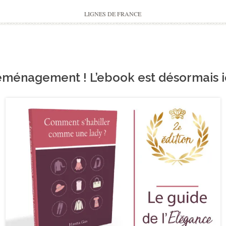
to
content
LIGNES DE FRANCE
ménagement ! L’ebook est désormais ic