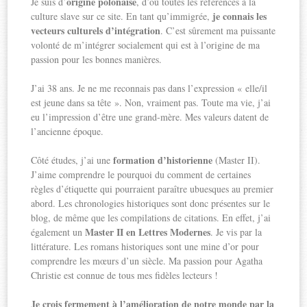
origine polonaise
Je suis d’
, d’où toutes les références à la
je connais les
culture slave sur ce site. En tant qu’immigrée,
vecteurs culturels d’intégration
. C’est sûrement ma puissante
volonté de m’intégrer socialement qui est à l’origine de ma
passion pour les bonnes manières.
J’ai 38 ans. Je ne me reconnais pas dans l’expression « elle/il
est jeune dans sa tête ». Non, vraiment pas. Toute ma vie, j’ai
eu l’impression d’être une grand-mère. Mes valeurs datent de
l’ancienne époque.
formation d’historienne
Côté études, j’ai une
(Master II).
J’aime comprendre le pourquoi du comment de certaines
règles d’étiquette qui pourraient paraître ubuesques au premier
abord. Les chronologies historiques sont donc présentes sur le
blog, de même que les compilations de citations. En effet, j’ai
Master II en Lettres Modernes
également un
. Je vis par la
littérature. Les romans historiques sont une mine d’or pour
comprendre les mœurs d’un siècle. Ma passion pour Agatha
Christie est connue de tous mes fidèles lecteurs !
Je crois fermement à l’amélioration de notre monde par la