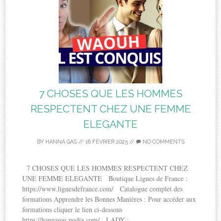
7 CHOSES QUE LES HOMMES
RESPECTENT CHEZ UNE FEMME
ELEGANTE
BY
HANNA GAS
//
16 FÉVRIER 2025
//
NO COMMENTS
7 CHOSES QUE LES HOMMES RESPECTENT CHEZ
UNE FEMME ELEGANTE Boutique Lignes de France :
https://www.lignesdefrance.com/ Catalogue complet des
formations Apprendre les Bonnes Manières : Pour accéder aux
formations cliquer le lien ci-dessous
https://hannagas.podia.com/ LADY :...