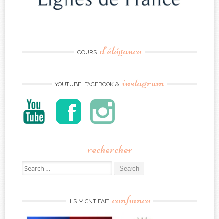
d’élégance
COURS
instagram
YOUTUBE, FACEBOOK &
rechercher
Search
for:
confiance
ILS M’ONT FAIT