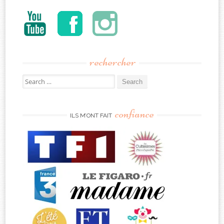
rechercher
Search
for:
confiance
ILS M’ONT FAIT