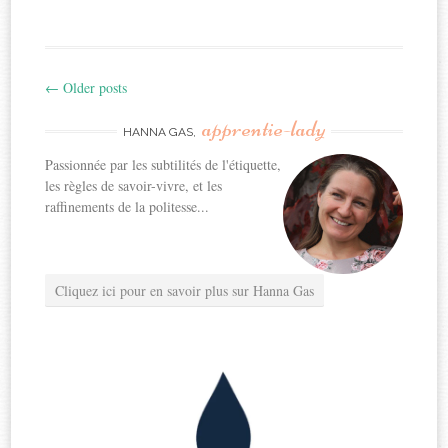
←
Older posts
Post
apprentie-lady
navigation
HANNA GAS,
Passionnée par les subtilités de l'étiquette,
les règles de savoir-vivre, et les
raffinements de la politesse...
Cliquez ici pour en savoir plus sur Hanna Gas