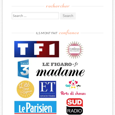
rechercher
Search
for:
confiance
ILS M’ONT FAIT