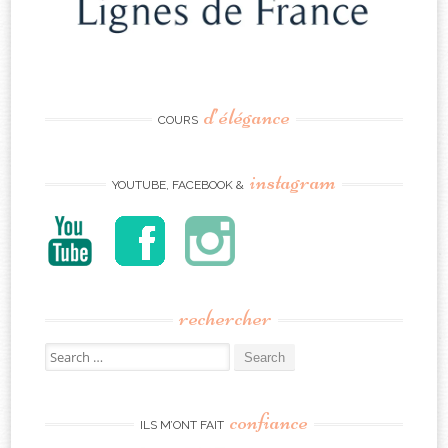
d’élégance
COURS
instagram
YOUTUBE, FACEBOOK &
rechercher
Search
for:
confiance
ILS M’ONT FAIT