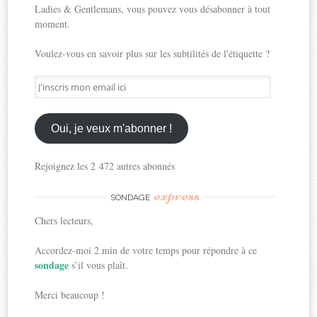
Ladies & Gentlemans, vous pouvez vous désabonner à tout
moment.
Voulez-vous en savoir plus sur les subtilités de l'étiquette ?
J'inscris
mon
email
ici
Oui, je veux m'abonner !
Rejoignez les 2 472 autres abonnés
express
SONDAGE
Chers lecteurs,
Accordez-moi 2 min de votre temps pour répondre à ce
sondage
s’il vous plaît.
Merci beaucoup !