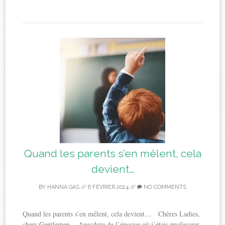
Quand les parents s’en mêlent, cela
devient…
BY
HANNA GAS
//
6 FÉVRIER 2024
//
NO COMMENTS
Quand les parents s’en mêlent, cela devient… Chères Ladies,
chers Gentlemen, Anecdote de l’époque où j’étais professeur