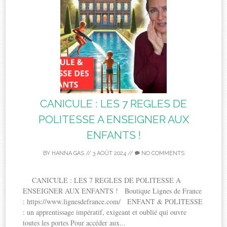
CANICULE : LES 7 REGLES DE
POLITESSE A ENSEIGNER AUX
ENFANTS !
BY
HANNA GAS
//
3 AOÛT 2024
//
NO COMMENTS
CANICULE : LES 7 REGLES DE POLITESSE A
ENSEIGNER AUX ENFANTS ! Boutique Lignes de France
: https://www.lignesdefrance.com/ ENFANT & POLITESSE
: un apprentissage impératif, exigeant et oublié qui ouvre
toutes les portes Pour accéder aux...