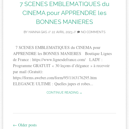
7 SCENES EMBLEMATIQUES du
CINEMA pour APPRENDRE les
BONNES MANIERES
BY
HANNA GAS
//
22 AVRIL 2023
//
NO COMMENTS
7 SCENES EMBLEMATIQUES du CINEMA pour
APPRENDRE les BONNES MANIERES Boutique Lignes
de France : https://www.lignesdefrance.com/ LADY :
Programme GRATUIT « 30 leçons d’élégance » à recevoir
par mail (Gratuit):
https://forms.aweber.com/form/95/1163176295.htm
ELEGANCE ULTIME : Quelles jupes et robes...
CONTINUE READING →
←
Older posts
Post