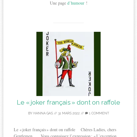
Une page
d’humour
!
Le « joker français » dont on raffole
BY
HANNA GAS
//
31 MARS 2022
//
1 COMMENT
Le « joker français » dont on raffole Chères Ladies, chers
Gentlemen, Vous connaissez l’expression : « L’exception