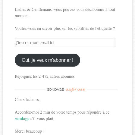
Ladies & Gentlemans, vous pouvez vous désabonner à tout
moment.
Voulez-vous en savoir plus sur les subtilités de l'étiquette ?
J'inscris
mon
email
ici
Oui, je veux m'abonner !
Rejoignez les 2 472 autres abonnés
express
SONDAGE
Chers lecteurs,
Accordez-moi 2 min de votre temps pour répondre à ce
sondage
s’il vous plaît.
Merci beaucoup !