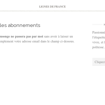
to
content
LIGNES DE FRANCE
 les abonnements
Passionné
nsonge ne passera pas par moi
sans avoir à laisser un
l'étiquett
implement votre adresse email dans le champ ci-dessous.
vivre, et 
politesse.
Cliquez