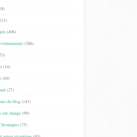
(8)
(21)
jets
(406)
vestimentaire
(286)
73)
es
(14)
e
(69)
onal
(27)
sses du blog
(141)
s ont changé
(99)
 Chroniques
(75)
t autres réceptions
(93)