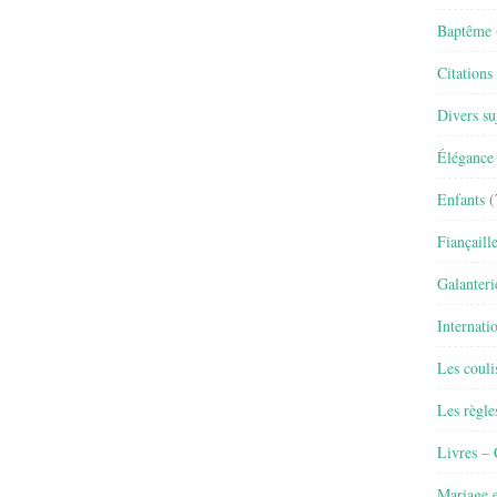
Baptême
Citations
Divers su
Élégance 
Enfants
(
Fiançaill
Galanteri
Internati
Les couli
Les règle
Livres –
Mariage e