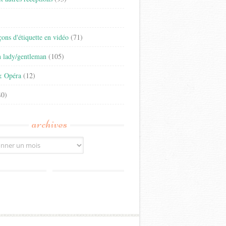
)
eçons d'étiquette en vidéo
(71)
n lady/gentleman
(105)
& Opéra
(12)
0)
archives