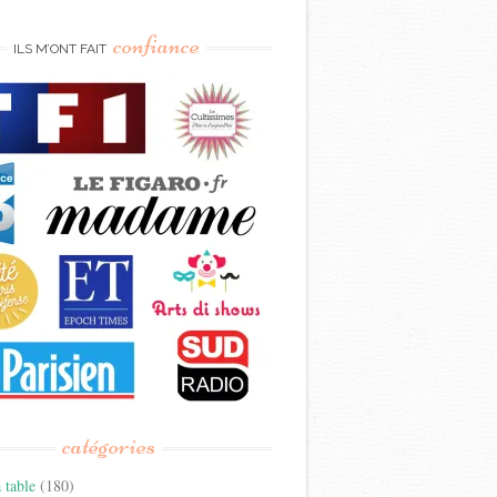
confiance
ILS M’ONT FAIT
catégories
 table
(180)