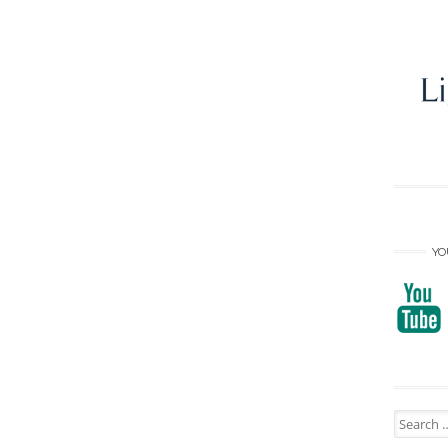
YO
Search
for: