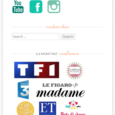
rechercher
Search
for:
confiance
ILS M’ONT FAIT