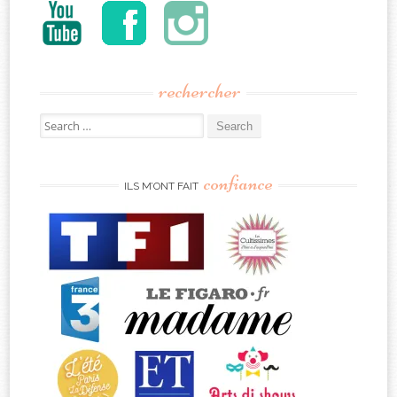
rechercher
Search
for:
confiance
ILS M’ONT FAIT