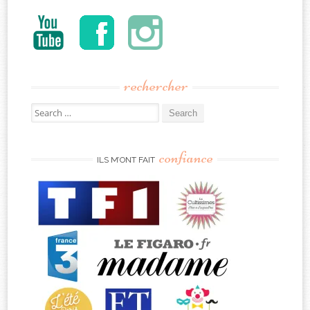
rechercher
Search
for:
confiance
ILS M’ONT FAIT