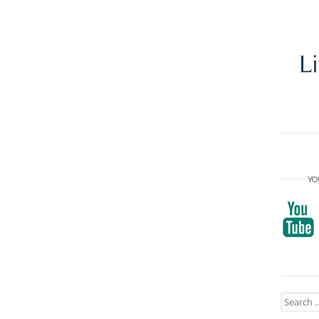
YO
Search
for: