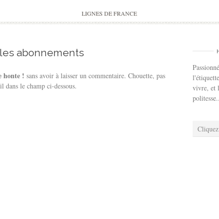
to
content
LIGNES DE FRANCE
 les abonnements
Passionné
e honte !
sans avoir à laisser un commentaire. Chouette, pas
l'étiquett
il dans le champ ci-dessous.
vivre, et 
politesse.
Cliquez