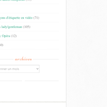
)
eçons d'étiquette en vidéo
(71)
n lady/gentleman
(105)
& Opéra
(12)
0)
archives