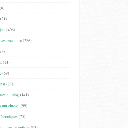
(8)
(21)
jets
(406)
vestimentaire
(286)
73)
es
(14)
e
(69)
onal
(27)
sses du blog
(141)
s ont changé
(99)
 Chroniques
(75)
t autres réceptions
(93)