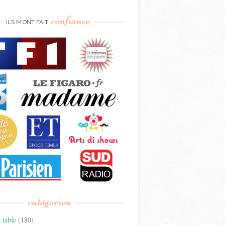
confiance
ILS M’ONT FAIT
catégories
 table
(180)