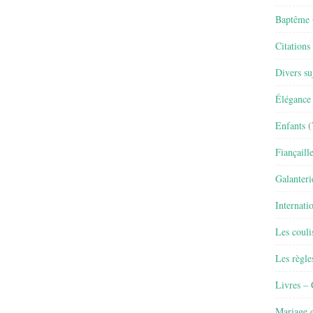
Baptême
Citations
Divers su
Élégance 
Enfants
(
Fiançaill
Galanteri
Internati
Les couli
Les règle
Livres –
Mariage e