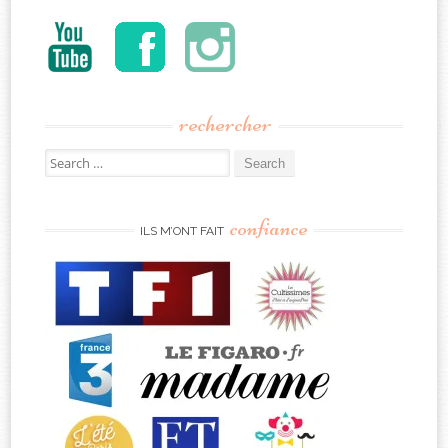
rechercher
Search
for:
confiance
ILS M’ONT FAIT