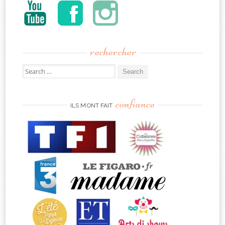
rechercher
Search
for:
confiance
ILS M’ONT FAIT