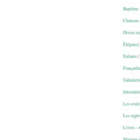
Baptême
Citations
Divers su
Élégance 
Enfants
(
Fiançaill
Galanteri
Internati
Les couli
Les règle
Livres –
Mariage e