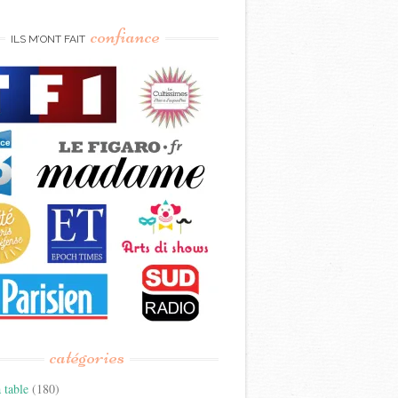
confiance
ILS M’ONT FAIT
catégories
 table
(180)