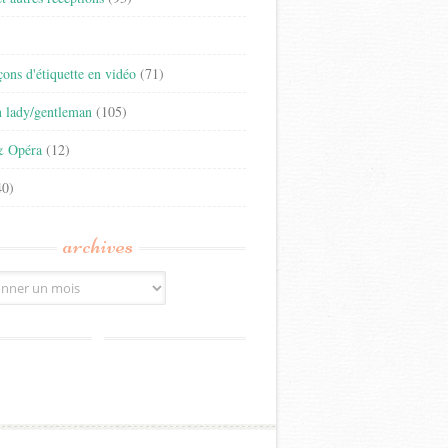
)
eçons d'étiquette en vidéo
(71)
n lady/gentleman
(105)
& Opéra
(12)
0)
archives