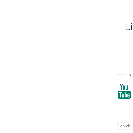
YO
Search
for: