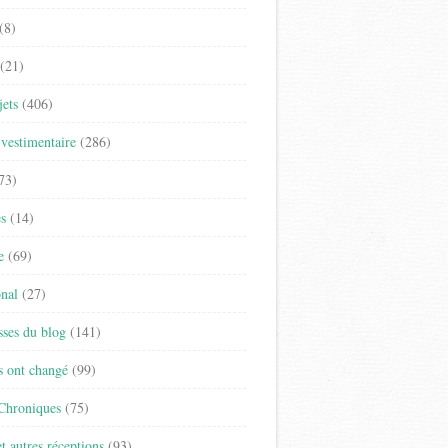
(8)
(21)
jets
(406)
vestimentaire
(286)
73)
es
(14)
e
(69)
onal
(27)
sses du blog
(141)
s ont changé
(99)
 Chroniques
(75)
t autres réceptions
(93)