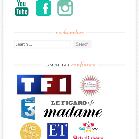
rechercher
Search
for:
confiance
ILS M’ONT FAIT