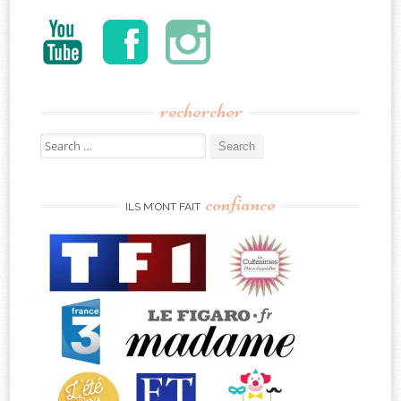
rechercher
Search
for:
confiance
ILS M’ONT FAIT