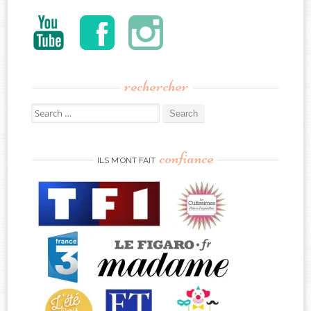
rechercher
Search
for:
confiance
ILS M’ONT FAIT