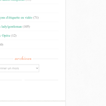
)
eçons d'étiquette en vidéo
(71)
n lady/gentleman
(105)
& Opéra
(12)
0)
archives