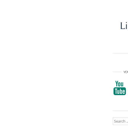
YO
Search
for: