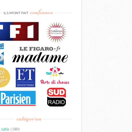
confiance
ILS M’ONT FAIT
catégories
 table
(180)