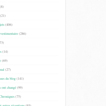
(8)
(21)
jets
(406)
vestimentaire
(286)
73)
es
(14)
e
(69)
onal
(27)
sses du blog
(141)
s ont changé
(99)
 Chroniques
(75)
t autres réceptions
(93)