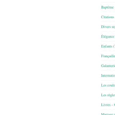
Baptême
Citations
Divers su
Élégance 
Enfants
(
Fiançaill
Galanteri
Internati
Les couli
Les règle
Livres –
Mariage e