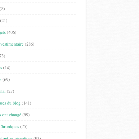
(8)
(21)
jets
(406)
vestimentaire
(286)
73)
es
(14)
e
(69)
onal
(27)
sses du blog
(141)
s ont changé
(99)
 Chroniques
(75)
t autres réceptions
(93)