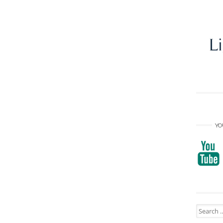
YO
Search
for: