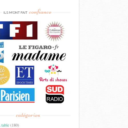
confiance
ILS M’ONT FAIT
catégories
 table
(180)