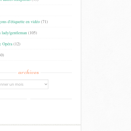
)
eçons d'étiquette en vidéo
(71)
n lady/gentleman
(105)
& Opéra
(12)
0)
archives