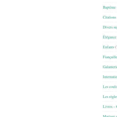
Baptême
Citations
Divers su
Élégance 
Enfants
(
Fiançaill
Galanteri
Internati
Les couli
Les règle
Livres –
Mariage e