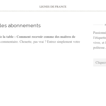
to
content
LIGNES DE FRANCE
 les abonnements
Passionné
de la table : Comment recevoir comme des maîtres de
l'étiquett
n commentaire. Chouette, pas vrai ? Entrez simplement votre
vivre, et 
politesse.
Cliquez