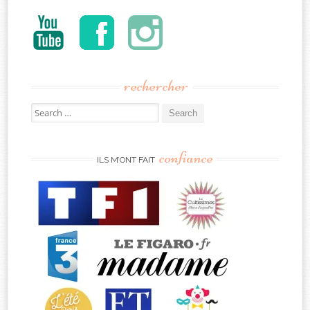
rechercher
Search
for:
confiance
ILS M’ONT FAIT