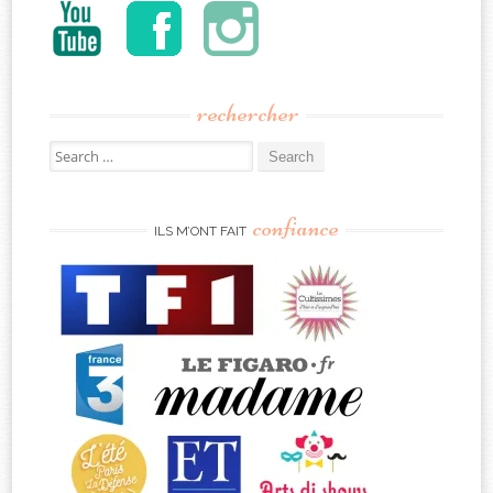
rechercher
Search
for:
confiance
ILS M’ONT FAIT