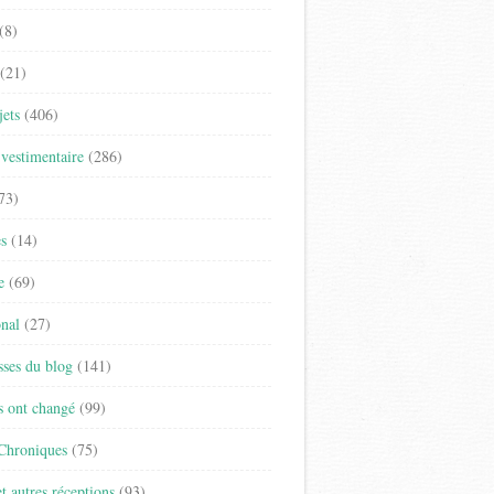
(8)
(21)
jets
(406)
vestimentaire
(286)
73)
es
(14)
e
(69)
onal
(27)
sses du blog
(141)
s ont changé
(99)
 Chroniques
(75)
t autres réceptions
(93)