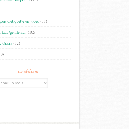
)
eçons d'étiquette en vidéo
(71)
n lady/gentleman
(105)
& Opéra
(12)
0)
archives