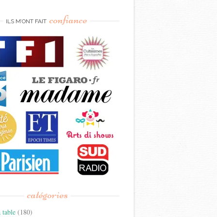
confiance
ILS M’ONT FAIT
catégories
 table
(180)