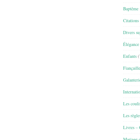
Baptême
Citations
Divers su
Élégance 
Enfants
(
Fiançaill
Galanteri
Internati
Les couli
Les règle
Livres –
Mariage e