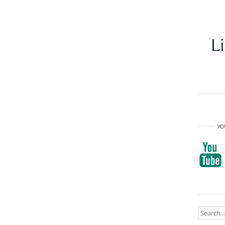
YO
Search
for: