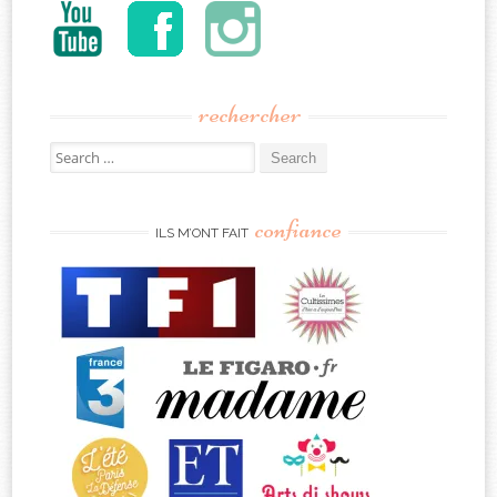
rechercher
Search
for:
confiance
ILS M’ONT FAIT