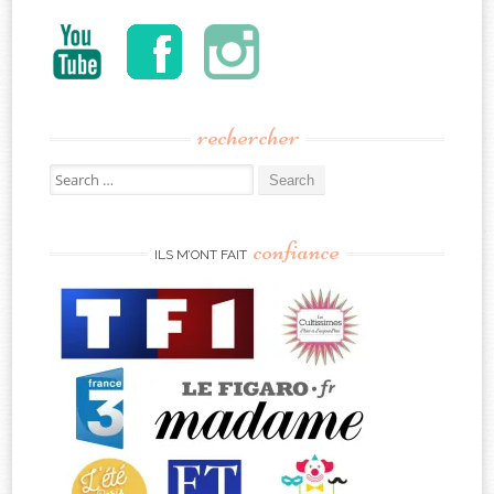
rechercher
Search
for:
confiance
ILS M’ONT FAIT