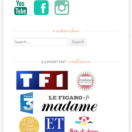
rechercher
Search
for:
confiance
ILS M’ONT FAIT