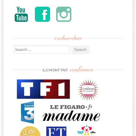
rechercher
Search
for:
confiance
ILS M’ONT FAIT