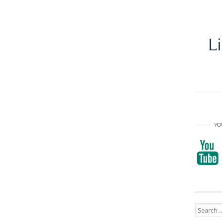
YO
Search
for: