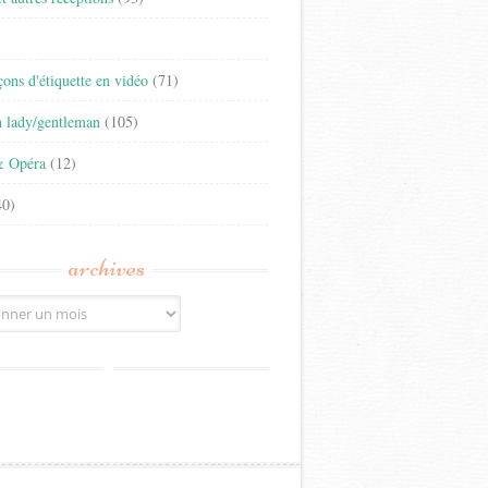
)
eçons d'étiquette en vidéo
(71)
n lady/gentleman
(105)
& Opéra
(12)
0)
archives