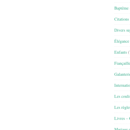
Baptême
Citations
Divers su
Élégance 
Enfants
(
Fiançaill
Galanteri
Internati
Les couli
Les règle
Livres –
Mariage e