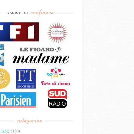
confiance
ILS M’ONT FAIT
catégories
 table
(180)