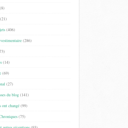
(8)
(21)
jets
(406)
vestimentaire
(286)
73)
es
(14)
e
(69)
onal
(27)
sses du blog
(141)
s ont changé
(99)
 Chroniques
(75)
t autres réceptions
(93)