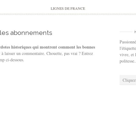
to
content
LIGNES DE FRANCE
 les abonnements
Passionné
cdotes historiques qui montrent comment les bonnes
l'étiquett
 à laisser un commentaire. Chouette, pas vrai ? Entrez
vivre, et 
mp ci-dessous.
politesse.
Cliquez