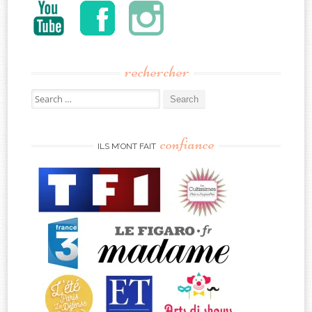
rechercher
Search
for:
confiance
ILS M’ONT FAIT