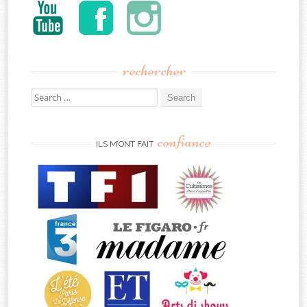
rechercher
Search
for:
confiance
ILS M’ONT FAIT