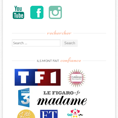
rechercher
Search
for:
confiance
ILS M’ONT FAIT