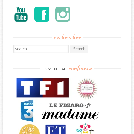
rechercher
Search
for:
confiance
ILS M’ONT FAIT