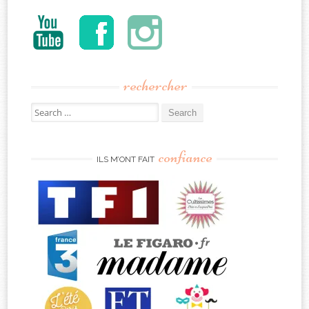
rechercher
Search
for:
confiance
ILS M’ONT FAIT