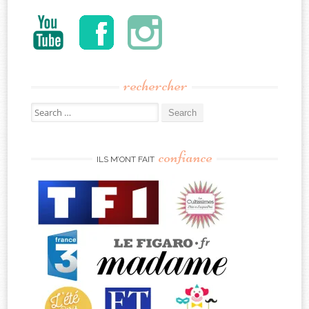
rechercher
Search
for:
confiance
ILS M’ONT FAIT