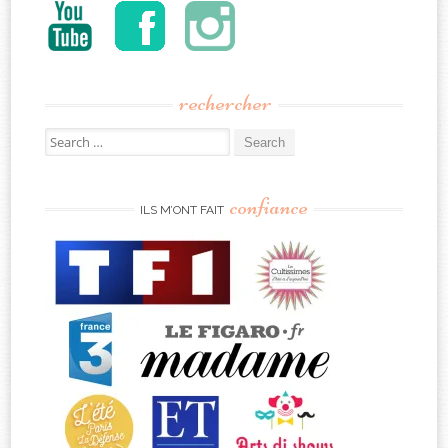
rechercher
Search
for:
confiance
ILS M’ONT FAIT