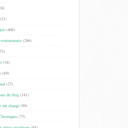
(8)
(21)
jets
(406)
vestimentaire
(286)
73)
es
(14)
e
(69)
onal
(27)
sses du blog
(141)
s ont changé
(99)
 Chroniques
(75)
t autres réceptions
(93)