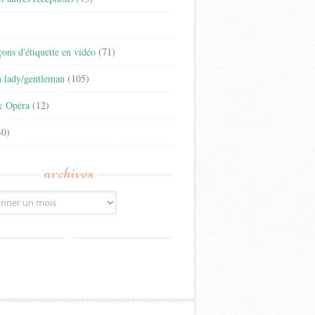
)
eçons d'étiquette en vidéo
(71)
n lady/gentleman
(105)
& Opéra
(12)
0)
archives