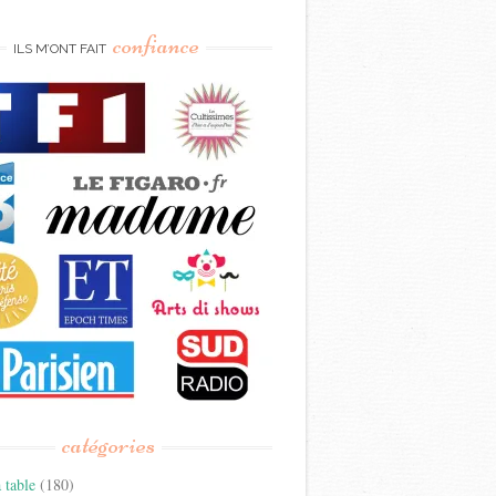
confiance
ILS M’ONT FAIT
catégories
 table
(180)