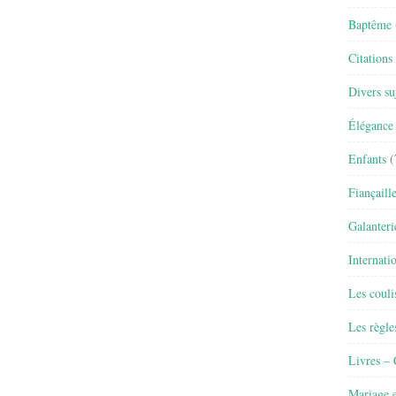
Baptême
Citations
Divers su
Élégance 
Enfants
(
Fiançaill
Galanteri
Internati
Les couli
Les règle
Livres –
Mariage e