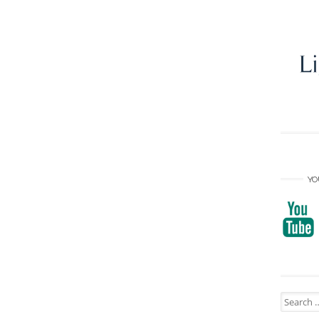
YO
Search
for: