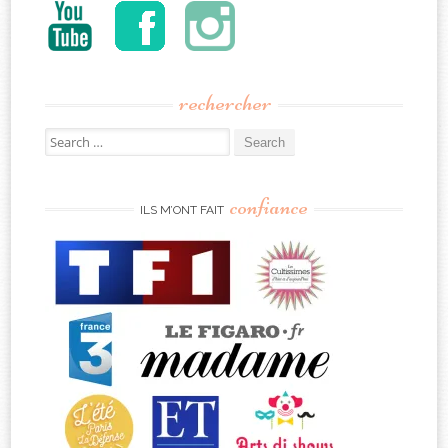
rechercher
Search
for:
confiance
ILS M’ONT FAIT