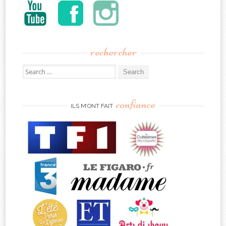
rechercher
Search
for:
confiance
ILS M’ONT FAIT