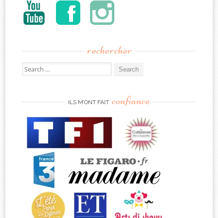
rechercher
Search
for:
confiance
ILS M’ONT FAIT