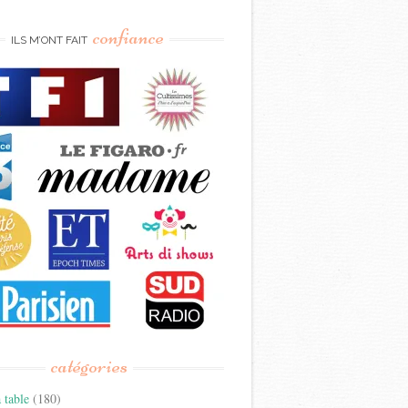
confiance
ILS M’ONT FAIT
catégories
 table
(180)