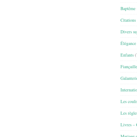
Baptême
Citations
Divers su
Élégance 
Enfants
(
Fiançaill
Galanteri
Internati
Les couli
Les règle
Livres –
Mariage e