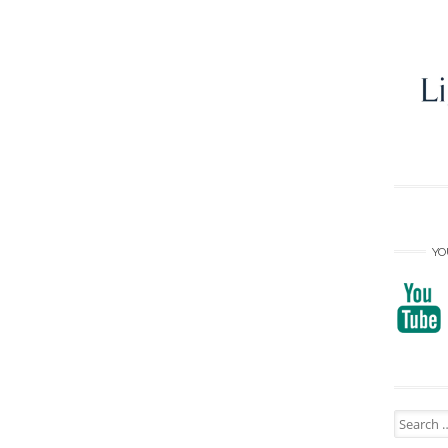
YO
Search
for: