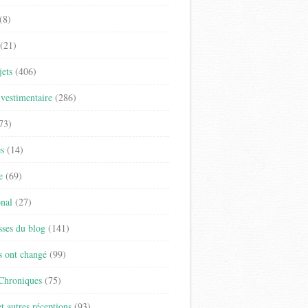
(8)
(21)
jets
(406)
vestimentaire
(286)
73)
es
(14)
e
(69)
onal
(27)
sses du blog
(141)
s ont changé
(99)
 Chroniques
(75)
t autres réceptions
(93)