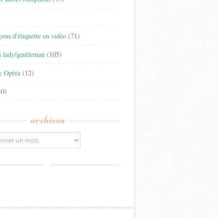
)
eçons d'étiquette en vidéo
(71)
n lady/gentleman
(105)
& Opéra
(12)
0)
archives