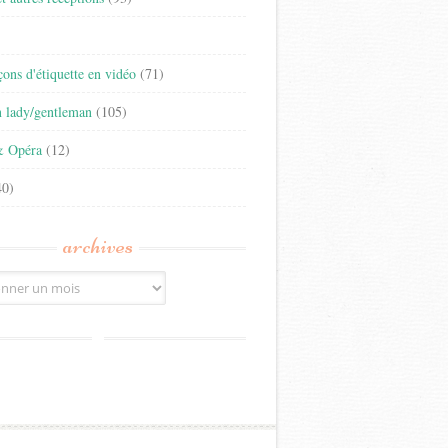
)
eçons d'étiquette en vidéo
(71)
n lady/gentleman
(105)
& Opéra
(12)
0)
archives