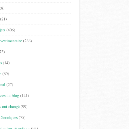
(8)
(21)
jets
(406)
vestimentaire
(286)
73)
es
(14)
e
(69)
onal
(27)
sses du blog
(141)
s ont changé
(99)
 Chroniques
(75)
t autres réceptions
(93)