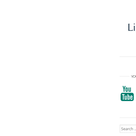
YO
Search
for: