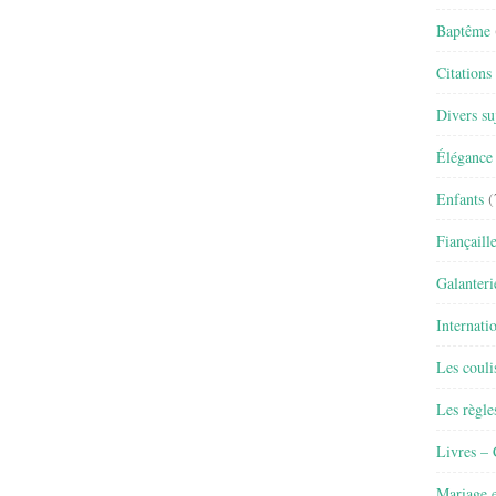
Baptême
Citations
Divers su
Élégance 
Enfants
(
Fiançaill
Galanteri
Internati
Les couli
Les règle
Livres –
Mariage e