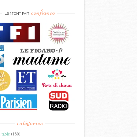
confiance
ILS M’ONT FAIT
catégories
 table
(180)