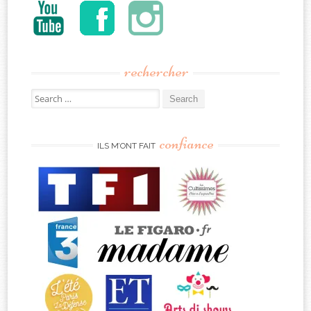
rechercher
Search
for:
confiance
ILS M’ONT FAIT