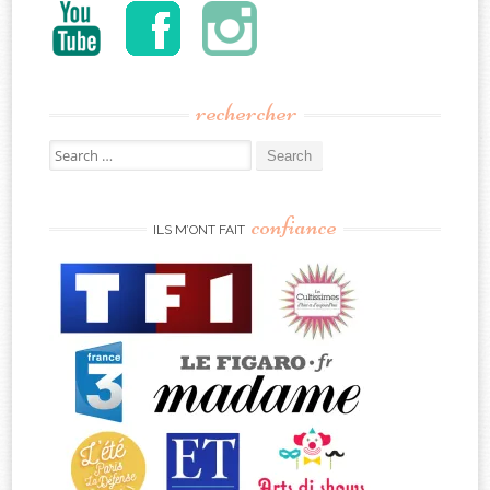
rechercher
Search
for:
confiance
ILS M’ONT FAIT