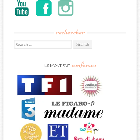
rechercher
Search
for:
confiance
ILS M’ONT FAIT