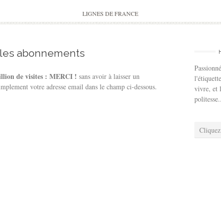
to
content
LIGNES DE FRANCE
 les abonnements
Passionné
llion de visites : MERCI !
sans avoir à laisser un
l'étiquett
implement votre adresse email dans le champ ci-dessous.
vivre, et 
politesse.
Cliquez