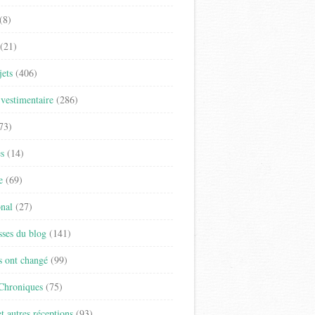
(8)
(21)
jets
(406)
vestimentaire
(286)
73)
es
(14)
e
(69)
onal
(27)
sses du blog
(141)
s ont changé
(99)
 Chroniques
(75)
t autres réceptions
(93)