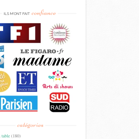
confiance
ILS M’ONT FAIT
catégories
 table
(180)