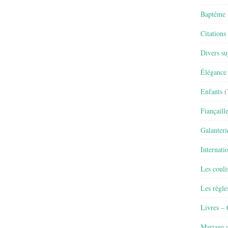
Baptême
Citations
Divers su
Élégance 
Enfants
(
Fiançaill
Galanteri
Internati
Les couli
Les règle
Livres –
Mariage e