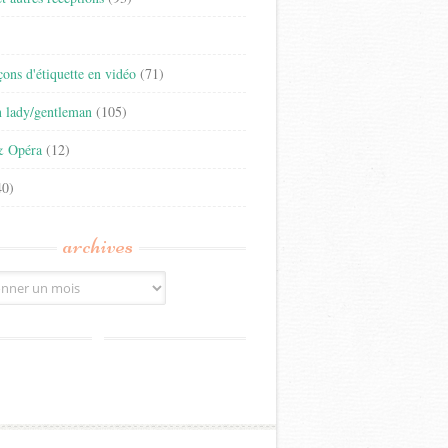
)
eçons d'étiquette en vidéo
(71)
n lady/gentleman
(105)
& Opéra
(12)
0)
archives