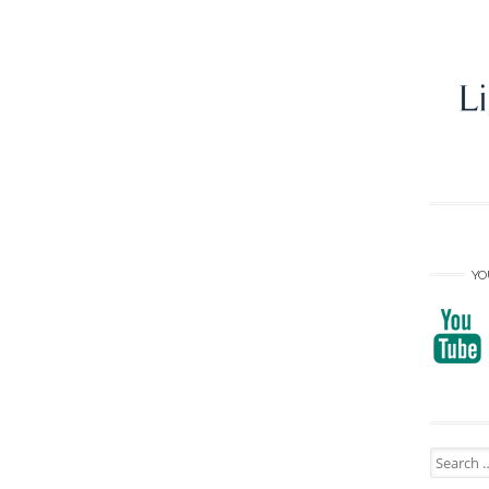
YO
Search
for: