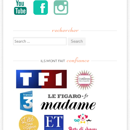
rechercher
Search
for:
confiance
ILS M’ONT FAIT